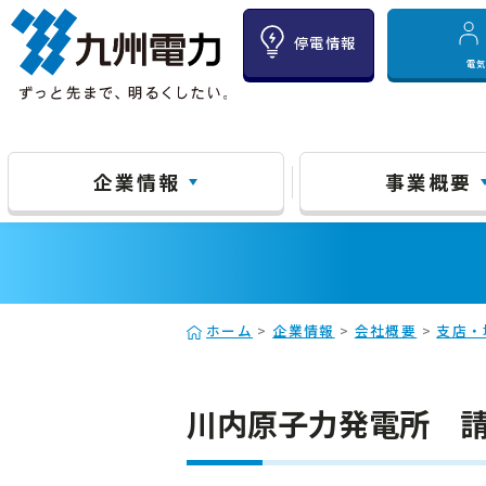
停電情報
電
企業情報
事業概要
ホーム
>
企業情報
>
会社概要
>
支店・
川内原子力発電所 