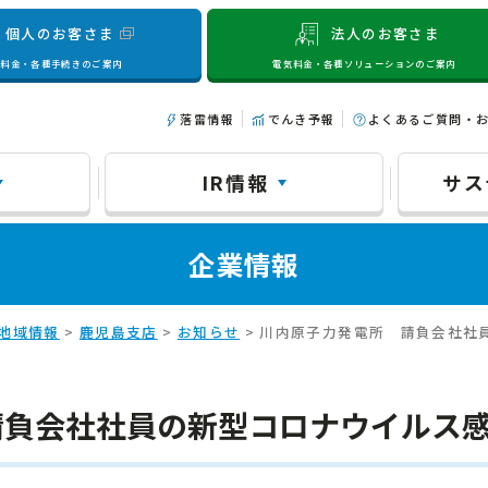
個人のお客さま
法人のお客さま
気料金・各種手続きのご案内
電気料金・各種ソリューションのご案内
落雷情報
でんき予報
よくあるご質問・
IR情報
サス
企業情報
地域情報
>
鹿児島支店
>
お知らせ
> 川内原子力発電所 請負会社社
請負会社社員の新型コロナウイルス