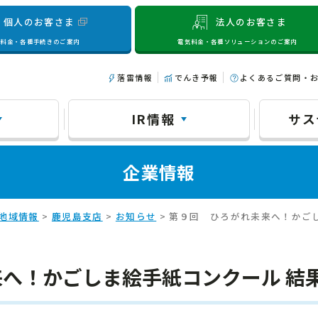
個人のお客さま
法人のお客さま
気料金・各種手続きのご案内
電気料金・各種ソリューションのご案内
落雷情報
でんき予報
よくあるご質問・
IR情報
サス
企業情報
地域情報
>
鹿児島支店
>
お知らせ
> 第９回 ひろがれ未来へ！かご
へ！かごしま絵手紙コンクール 結