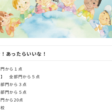
な！あったらいいな！
部門から１点
賞】 全部門から５点
各部門から３点
各部門から５点
門から20点
４校