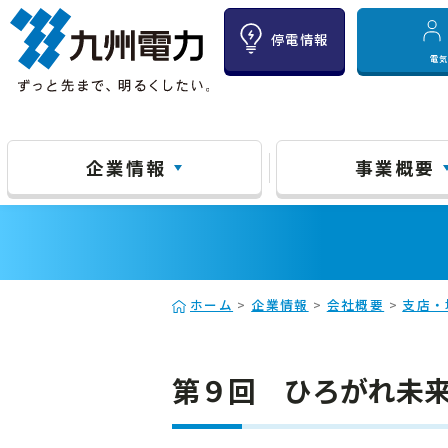
停電情報
電
企業情報
事業概要
ホーム
>
企業情報
>
会社概要
>
支店・
第９回 ひろがれ未来