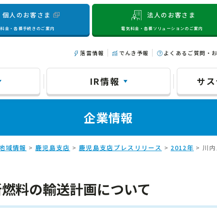
個人のお客さま
法人のお客さま
気料金・各種手続きのご案内
電気料金・各種ソリューションのご案内
落雷情報
でんき予報
よくあるご質問・
IR情報
サス
企業情報
地域情報
>
鹿児島支店
>
鹿児島支店プレスリリース
>
2012年
> 川
新燃料の輸送計画について