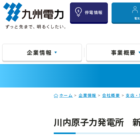
停電情報
電
企業情報
事業概要
ホーム
>
企業情報
>
会社概要
>
支店・
川内原子力発電所 