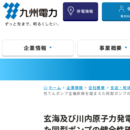
停電情報
電気料
企業情報
事業概要
ホーム
>
企業情報
>
会社概要
>
支店・地
充てんポンプ主軸折損を踏まえた同型ポンプ
玄海及び川内原子力発
た同型ポンプの健全性