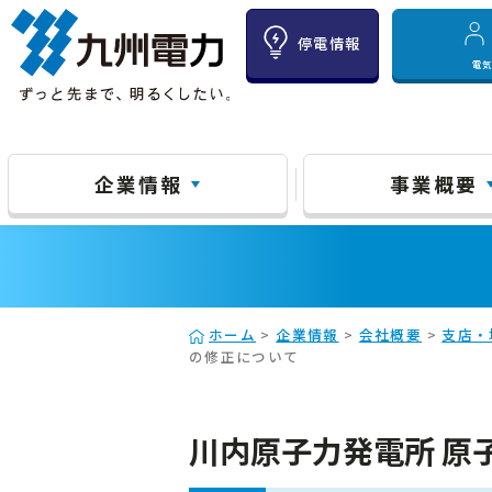
停電情報
電
企業情報
事業概要
ホーム
>
企業情報
>
会社概要
>
支店・
の修正について
川内原子力発電所 原