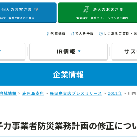
個人のお客さま
法人のお客さま
気料金・各種手続きのご案内
電気料金・各種ソリューションのご案内
落雷情報
でんき予報
よくあるご質問・
IR情報
サス
企業情報
地域情報
>
鹿児島支店
>
鹿児島支店プレスリリース
>
2012年
> 川
子力事業者防災業務計画の修正につ