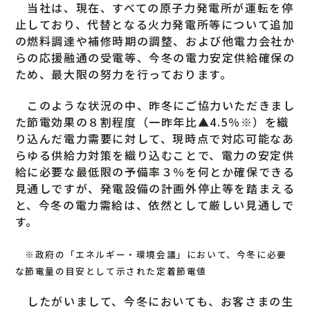
当社は、現在、すべての原子力発電所が運転を停
止しており、代替となる火力発電所等について追加
の燃料調達や補修時期の調整、および他電力会社か
らの応援融通の受電等、今冬の電力安定供給確保の
ため、最大限の努力を行っております。
このような状況の中、昨冬にご協力いただきまし
た節電効果の８割程度（一昨年比▲4.5％※）を織
り込んだ電力需要に対して、現時点で対応可能なあ
らゆる供給力対策を織り込むことで、電力の安定供
給に必要な最低限の予備率３％を何とか確保できる
見通しですが、発電設備の計画外停止等を踏まえる
と、今冬の電力需給は、依然として厳しい見通しで
す。
※政府の「エネルギー・環境会議」において、今冬に必要
な節電量の目安として示された定着節電値
したがいまして、今冬においても、お客さまの生