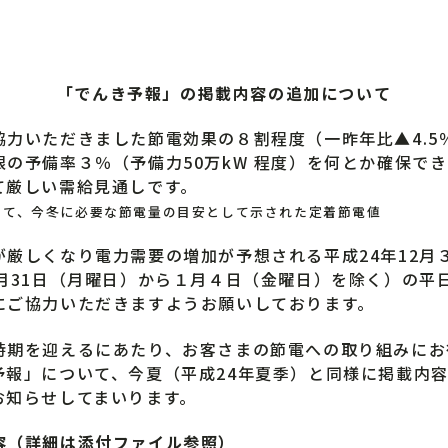
「でんき予報」の掲載内容の追加について
力いただきました節電効果の８割程度（一昨年比▲4.5
の予備率３％（予備力50万kW 程度）を何とか確保で
て厳しい需給見通しです。
いて、今冬に必要な節電量の目安として示された定着節電値
厳しくなり電力需要の増加が予想される平成24年12月３
月31日（月曜日）から１月４日（金曜日）を除く）の平
にご協力いただきますようお願いしております。
期を迎えるにあたり、お客さまの節電への取り組みにお
予報」について、今夏（平成24年夏季）と同様に掲載内
お知らせしてまいります。
容（詳細は添付ファイル参照）