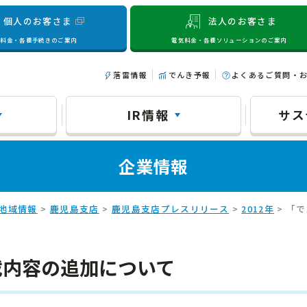
個人のお客さま
法人のお客さま
気料金・各種手続きのご案内
電気料金・各種ソリューションのご案内
落雷情報
でんき予報
よくあるご質問・
IR情報
サス
企業情報
地域情報
>
鹿児島支店
>
鹿児島支店プレスリリース
>
2012年
> 「
載内容の追加について