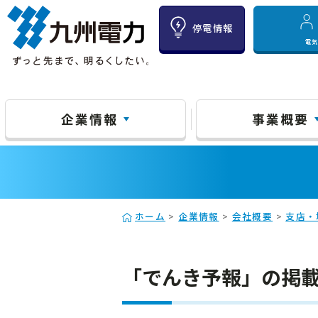
停電情報
電
企業情報
事業概要
ホーム
>
企業情報
>
会社概要
>
支店・
「でんき予報」の掲