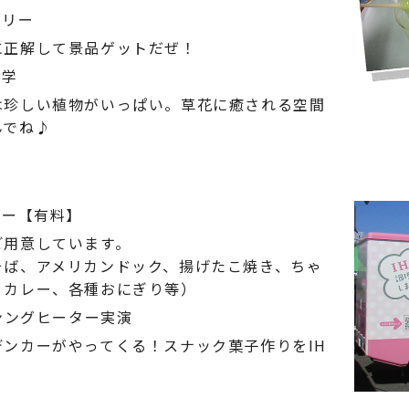
ラリー
に正解して景品ゲットだぜ！
見学
は珍しい植物がいっぱい。草花に癒される空間
んでね♪
ナー【有料】
ご用意しています。
そば、アメリカンドック、揚げたこ焼き、ちゃ
、カレー、各種おにぎり等）
ンングヒーター実演
デンカーがやってくる！スナック菓子作りをIH
♪