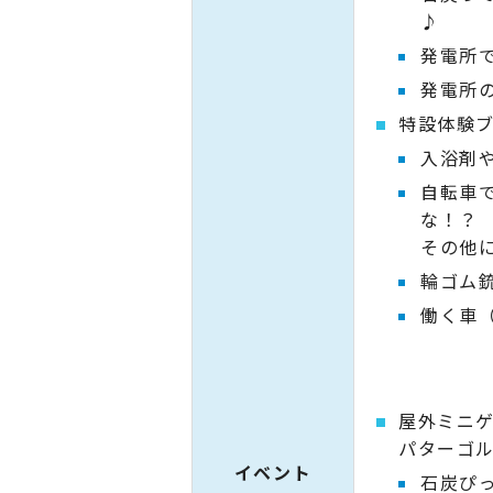
♪
発電所
発電所
特設体験
入浴剤
自転車
な！？
その他
輪ゴム
働く車
屋外ミニ
パターゴ
イベント
石炭ぴ