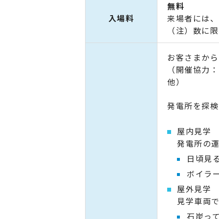
無料
入場料
来場者には、
（注）数に限
お客さまから
（開催協力：
他）
発電所を探検
屋内見学
発電所の
日頃見
ボイラ
屋外見学
見学車両
石炭っ