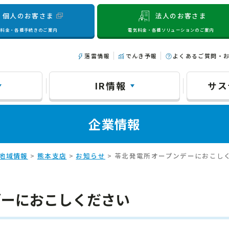
個人のお客さま
法人のお客さま
気料金・各種手続きのご案内
電気料金・各種ソリューションのご案内
落雷情報
でんき予報
よくあるご質問・
IR情報
サス
企業情報
地域情報
>
熊本支店
>
お知らせ
> 苓北発電所オープンデーにおこし
デーにおこしください