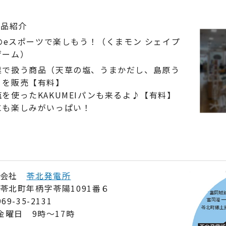
商品紹介
tのeスポーツで楽しもう！（くまモン シェイプ
ゲーム）
業で扱う商品（天草の塩、うまかだし、島原う
）を販売【有料】
を使ったKAKUMEIパンも来るよ♪【有料】
にも楽しみがいっぱい！
式会社
苓北発電所
苓北町年柄字苓陽1091番６
9-35-2131
金曜日 9時～17時