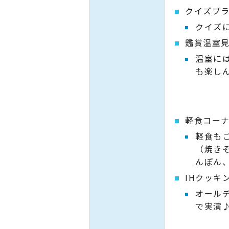
クイズプ
クイズ
鑑賞温室
温室に
も楽し
軽食コー
軽食も
（焼き
んぽん
IHクッキ
オール
で実演