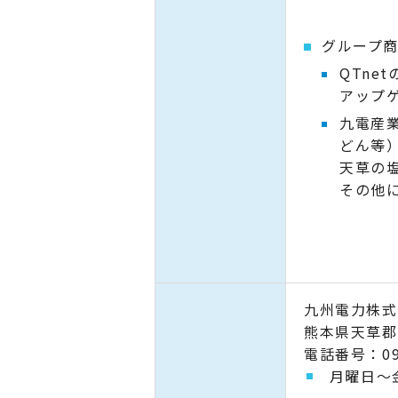
グループ
QTne
アップ
九電産
どん等
天草の塩
その他
九州電力株
熊本県天草郡
電話番号：096
月曜日～