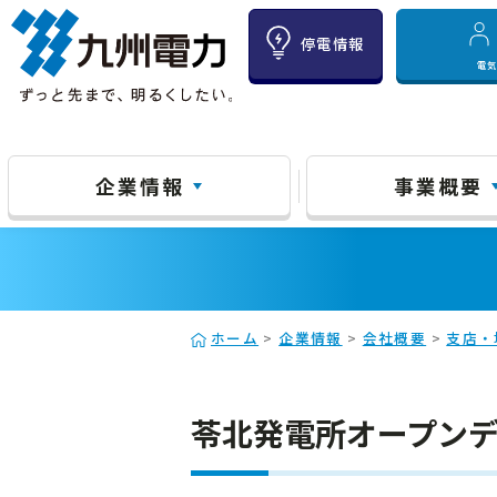
停電情報
電
企業情報
事業概要
ホーム
>
企業情報
>
会社概要
>
支店・
苓北発電所オープン