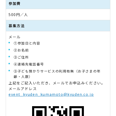
参加費
500円／人
募集方法
メール
①参加日と内容
②お名前
③ご住所
④連絡先電話番号
⑤子ども預かりサービスの利用有無（お子さまの年
齢・人数）
上記をご記入いただき、メールでお申込みください。
メールアドレス
event_kyuden_kumamoto@kyuden.co.jp