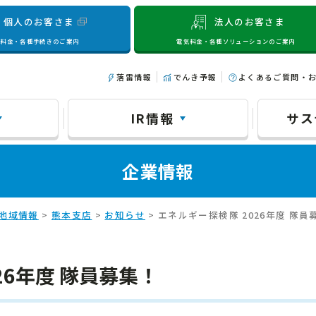
個人のお客さま
法人のお客さま
気料金・各種手続きのご案内
電気料金・各種ソリューションのご案内
落雷情報
でんき予報
よくあるご質問・
IR情報
サス
企業情報
地域情報
>
熊本支店
>
お知らせ
> エネルギー探検隊 2026年度 隊員
26年度 隊員募集！