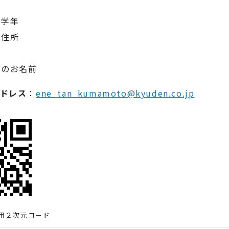
の学年
・住所
まのお名前
ドレス
：
ene_tan_kumamoto@kyuden.co.jp
用２次元コード