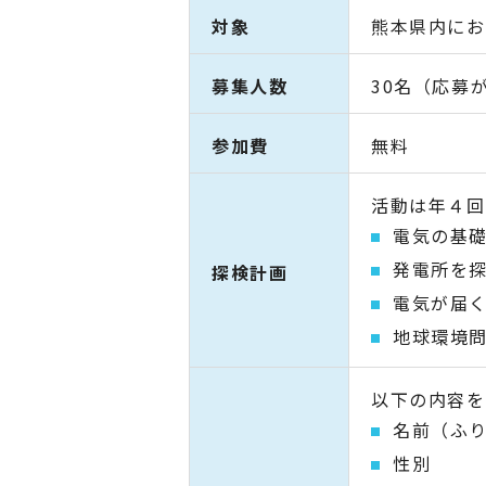
対象
熊本県内にお
募集人数
30名（応募
参加費
無料
活動は年４回
電気の基
発電所を
探検計画
電気が届
地球環境
以下の内容を
名前（ふ
性別