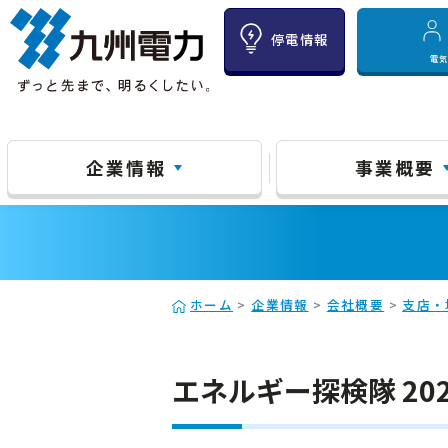
停電情報
電
企業情報
事業概要
ホーム
>
企業情報
>
会社概要
>
支店・
エネルギー探検隊 20