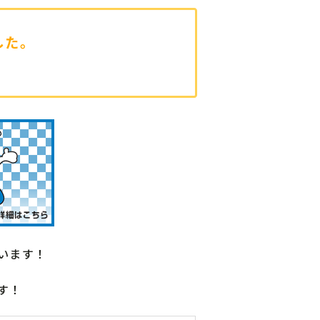
した。
います！
す！