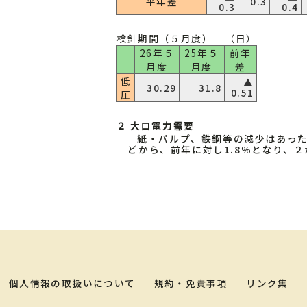
平年差
0.3
0.3
0.4
検針期間（５月度）
（日）
26年５
25年５
前年
月度
月度
差
低
▲
30.29
31.8
0.51
圧
２ 大口電力需要
紙・パルプ、鉄鋼等の減少はあっ
どから、前年に対し1.8％となり、
個人情報の取扱いについて
規約・免責事項
リンク集