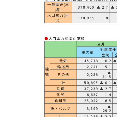
一般需要(再
378,400
▲ 2.7
▲ 
掲)
大口電力(再
170,935
1.8
掲)
●
大口電力産業別実績
当月
対前年伸
電力量
宮崎
電気
45,718
0.2
▲
輸送用
2,741
5.1
機
▲
械
その他
2,236
11.5
計
50,695
▲ 0.1
▲
鉄鋼
37,239
▲ 2.7
化学
6,637
1.4
食料品
25,042
6.5
▲
紙・パルプ
3,199
29.2
ゴム
11,216
▲ 2.2