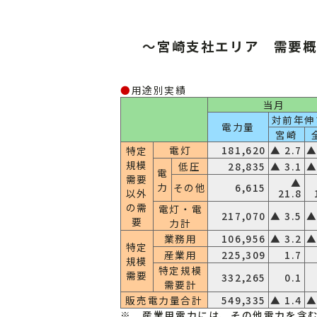
～宮崎支社エリア 需要概
●
用途別実績
当月
対前年伸
電力量
宮崎
電灯
181,620
▲ 2.7
▲
特定
規模
低圧
28,835
▲ 3.1
▲
電
需要
▲
力
その他
6,615
以外
21.8
の需
電灯・電
217,070
▲ 3.5
▲
要
力計
業務用
106,956
▲ 3.2
▲
特定
産業用
225,309
1.7
規模
特定規模
需要
332,265
0.1
需要計
販売電力量合計
549,335
▲ 1.4
▲
※ 産業用電力には、その他電力を含