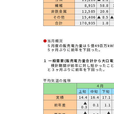
繊維
8,915
58.8
非鉄金属
12,585
20.6
その他
15,406
▲ 8.5
▲
合計
170,935
1.8
●
当月概況
５月度の販売電力量は５億49百万kW
５ヶ月ぶりに前年を下回った。
１ 一般需要(販売電力量合計から大口
検針期間が前年に対し短かったこと
と３ヶ月ぶりに前年を下回った。
平均気温の推移
４月
上旬
中旬
下旬
実績
14.4
16.4
17.1
▲
前年差
0.1
1.1
0.3
▲
▲