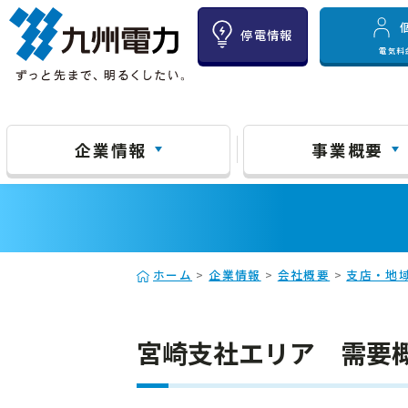
停電情報
電気料
企業情報
事業概要
ホーム
>
企業情報
>
会社概要
>
支店・地
宮崎支社エリア 需要概