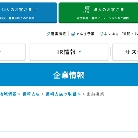
個人のお客さま
法人のお客さま
気料金・各種手続きのご案内
電気料金・各種ソリューションのご案内
落雷情報
でんき予報
よくあるご質問・
IR情報
サス
企業情報
地域情報
>
長崎支店
>
長崎支店の取組み
> 出前授業