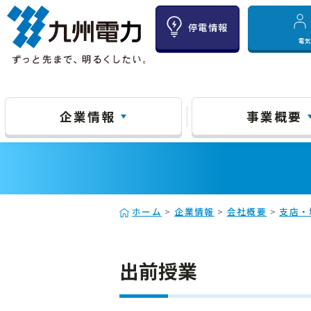
停電情報
電
企業情報
事業概要
ホーム
>
企業情報
>
会社概要
>
支店・
出前授業