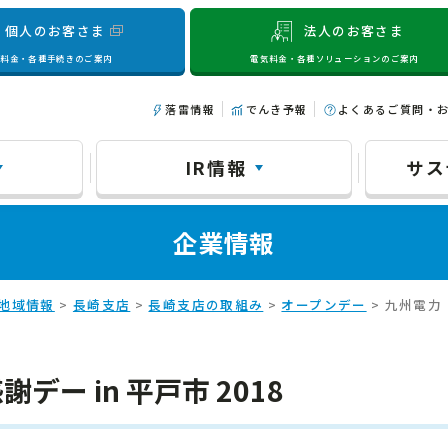
個人のお客さま
法人のお客さま
気料金・各種手続きのご案内
電気料金・各種ソリューションのご案内
落雷情報
でんき予報
よくあるご質問・
IR情報
サス
企業情報
地域情報
>
長崎支店
>
長崎支店の取組み
>
オープンデー
> 九州電力 
ー in 平戸市 2018