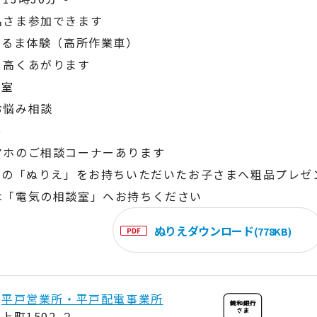
名さま参加できます
くるま体験（高所作業車）
り高くあがります
談室
お悩み相談
e
マホのご相談コーナーあります
面の「ぬりえ」をお持ちいただいたお子さまへ粗品プレゼ
は「電気の相談室」へお持ちください
ぬりえダウンロード
(778KB)
力
平戸営業所・平戸配電事業所
上町1502-２