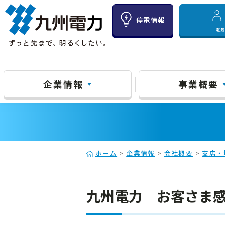
停電情報
電
企業情報
事業概要
ホーム
>
企業情報
>
会社概要
>
支店・
九州電力 お客さま感謝デ