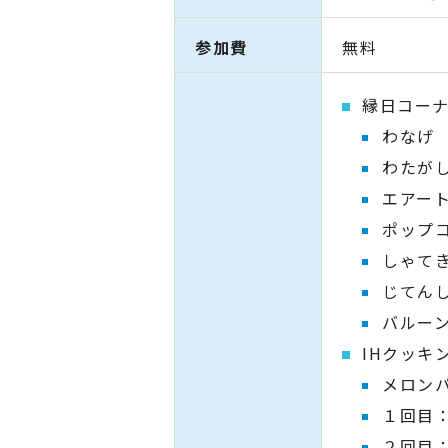
参加費
無料
縁日コー
わなげ
わたが
エアー
ポップ
しゃて
じてん
バルー
IHクッキ
メロン
１回目：
２回目：