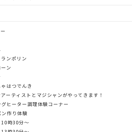
ナー
し
トランポリン
コーン
き
しゃはつでんき
ンアーティストとマジシャンがやってきます！
ングヒーター調理体験コーナー
パン作り体験
10時30分～
13時30分～