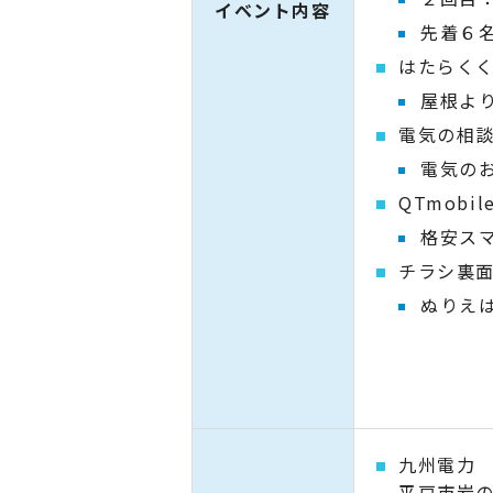
イベント内容
先着６
はたらく
屋根よ
電気の相
電気の
QTmobil
格安ス
チラシ裏
ぬりえ
九州電
平戸市岩の