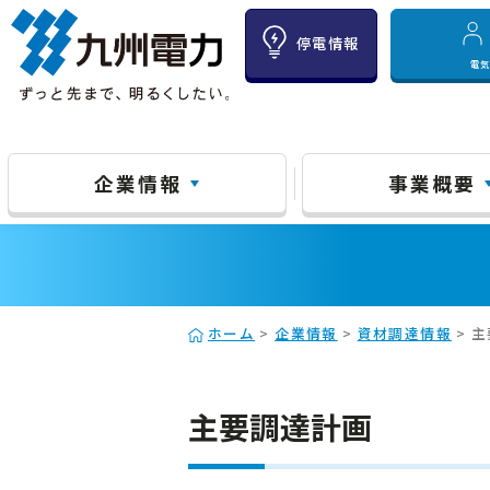
停電情報
電
企業情報
事業概要
ホーム
>
企業情報
>
資材調達情報
> 
主要調達計画