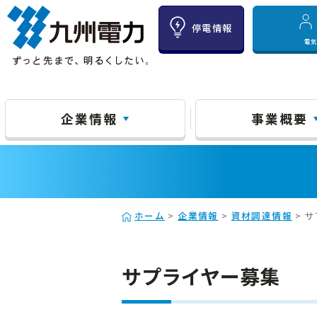
停電情報
電
企業情報
事業概要
ホーム
>
企業情報
>
資材調達情報
> 
サプライヤー募集