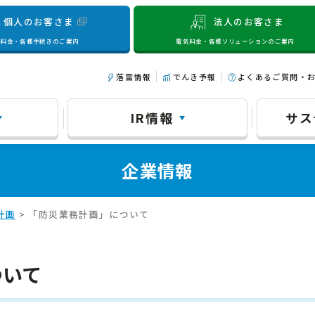
個人のお客さま
法人のお客さま
気料金・各種手続きのご案内
電気料金・各種ソリューションのご案内
落雷情報
でんき予報
よくあるご質問・
IR情報
サス
企業情報
計画
> 「防災業務計画」について
ついて