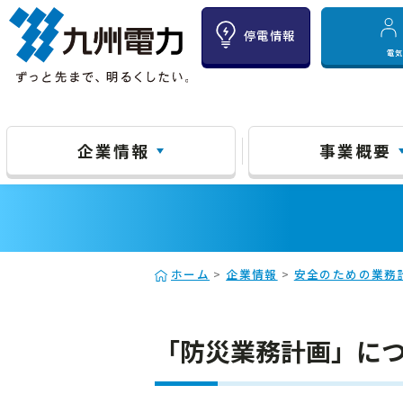
停電情報
電
企業情報
事業概要
ホーム
>
企業情報
>
安全のための業務
「防災業務計画」に