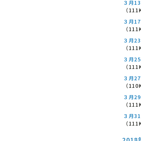
３月1
（111
３月1
（111
３月2
（111
３月2
（111
３月2
（110
３月2
（111
３月3
（111
201