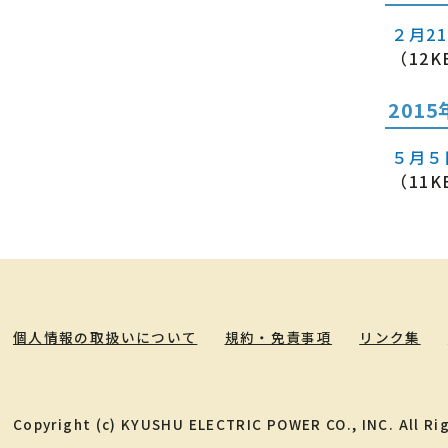
２月2
（12K
201
５月５
（11K
個人情報の取扱いについて
規約・免責事項
リンク集
Copyright (c) KYUSHU ELECTRIC POWER CO., INC. All Ri