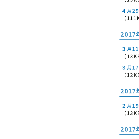
４月2
（111
201
３月1
（13K
３月1
（12K
201
２月1
（13K
201