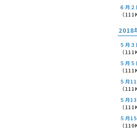
６月２
（111
201
５月３
（111
５月５
（111
５月1
（111
５月1
（111
５月1
（110