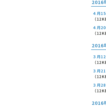
201
４月1
（12K
４月2
（12K
201
３月1
（12K
３月2
（12K
３月2
（12K
201