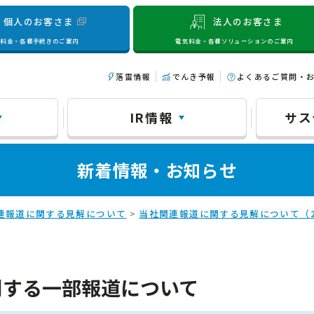
個人のお客さま
法人のお客さま
気料金・各種手続きのご案内
電気料金・各種ソリューションのご案内
落雷情報
でんき予報
よくあるご質問・
IR情報
サス
新着情報・お知らせ
連報道に関する見解について
>
当社関連報道に関する見解について（2
関する一部報道について