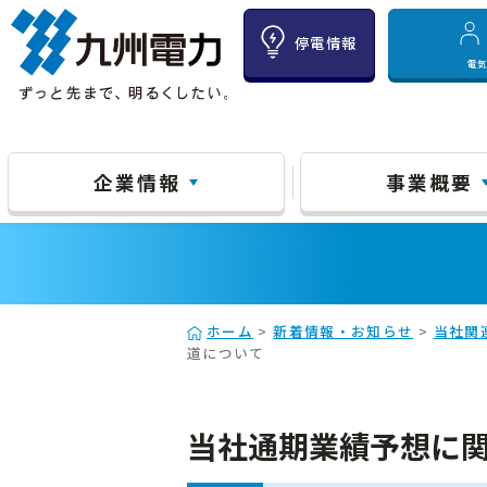
停電情報
電
企業情報
事業概要
ホーム
>
新着情報・お知らせ
>
当社関
道について
当社通期業績予想に