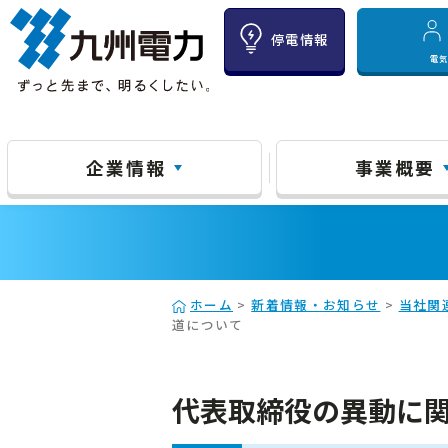
停電情報
電
企業情報
事業概要
ホーム
>
新着情報・お知らせ
>
当社関
道について
代表取締役の異動に