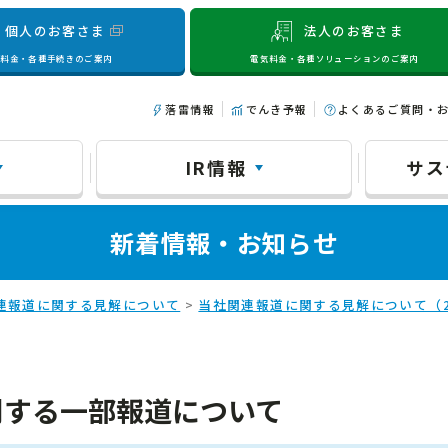
個人のお客さま
法人のお客さま
気料金・各種手続きのご案内
電気料金・各種ソリューションのご案内
落雷情報
でんき予報
よくあるご質問・
IR情報
サス
新着情報・お知らせ
連報道に関する見解について
>
当社関連報道に関する見解について（2
関する一部報道について