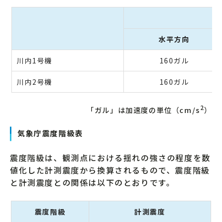
岩
水平方向
川内1号機
160ガル
川内2号機
160ガル
2
「ガル」は加速度の単位（cm/s
）
気象庁震度階級表
震度階級は、観測点における揺れの強さの程度を数
値化した計測震度から換算されるもので、震度階級
と計測震度との関係は以下のとおりです。
震度階級
計測震度