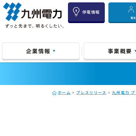
停電情報
電
企業情報
事業概要
ホーム
>
プレスリリース
>
九州電力 プ