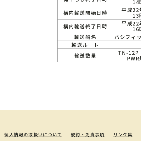
14
平成22
構内輸送開始日時
13
平成22
構内輸送終了日時
16
輸送船名
パシフィ
輸送ルート
TN-12
輸送数量
PWR
個人情報の取扱いについて
規約・免責事項
リンク集