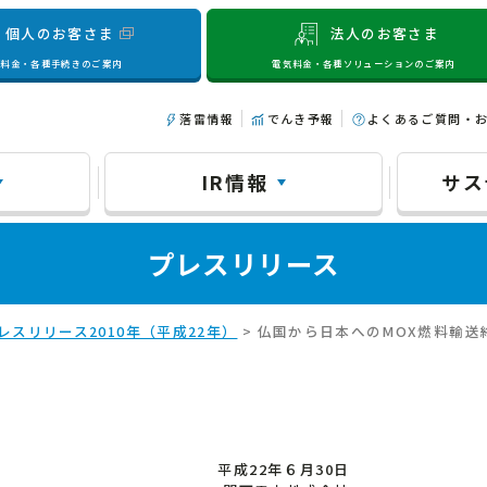
個人のお客さま
法人のお客さま
気料金・各種手続きのご案内
電気料金・各種ソリューションのご案内
落雷情報
でんき予報
よくあるご質問・
IR情報
サス
プレスリリース
レスリリース2010年（平成22年）
> 仏国から日本へのMOX燃料輸送
平成22年６月30日