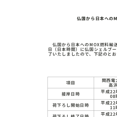
仏国から日本へのM
仏国から日本へのMOX燃料輸送
日（日本時間）に仏国シェルブー
了いたしましたので、下記のとお
関西電
項目
高
平成22
接岸日時
08
平成22
荷下ろし開始日時
11
平成22
荷下ろし終了日時