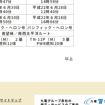
時47分
14時59分
年６月30日
平成22年６月28日
時40分
12時40分
年６月30日
平成22年６月28日
時50分
16時06分
ック・ヘロン号
パシフィック・ヘロン号
喜望峰／南西太平洋ルート
P（M） ２基
TN-12P（M） ３基
燃料12体
PWR燃料20体
以上
サイトマップ