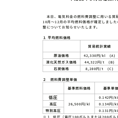
本日、電気料金の燃料費調整に用いる貿易
10月～12月の平均燃料価格が確定しまし
整についてお知らせいたします。
１ 平均燃料価格
貿易統計実績
原油価格
42,330円/kl (A)
液化天然ガス価格
44,322円/t (B)
石炭価格
8,280円/t (C)
２ 燃料費調整単価
基準燃料価格
基準単
低圧
0.142円/
高圧
26,500円/kl
0.134円/
特別高圧
0.131円/
※１
低圧（電圧100ボルトまたは200ボ