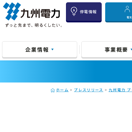
停電情報
電
企業情報
事業概要
ホーム
>
プレスリリース
>
九州電力 プ