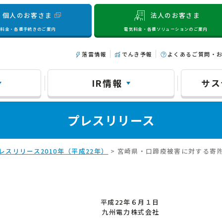
個人のお客さま
法人のお客さま
気料金・各種手続きのご案内
電気料金・各種ソリューションのご案内
落雷情報
でんき予報
よくあるご質問・
IR情報
サス
プレスリリース
レスリリース2010年（平成22年）
> 宮崎県・口蹄疫被害に対する寄
平成22年６月１日
九州電力株式会社