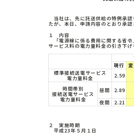
当社は、先に託送供給の特例承認
たが、本日、申請内容のとおり承認
１ 内容
「電源線に係る費用に関する省令
サービス料の電力量料金の引き下げ
現行
変
標準接続送電サービス
2.59
電力量料金
時間帯別
昼間
2.89
接続送電サービス
電力量料金
夜間
2.21
２ 実施時期
平成23年５月１日