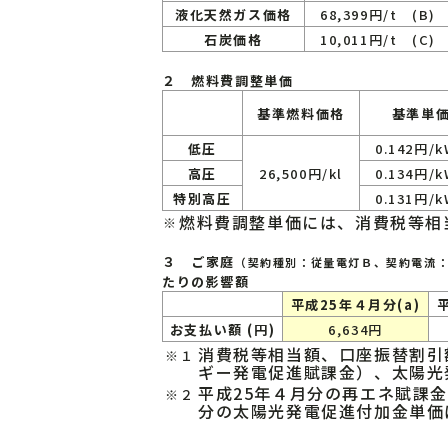
液化天然ガス価格
68,399円/t (B)
石炭価格
10,011円/t (C)
２ 燃料費調整単価
基準燃料価格
基準単
低圧
0.142円/
高圧
26,500円/kl
0.134円/
特別高圧
0.131円/
燃料費調整単価には、消費税等相
※
３ ご家庭
（契約種別：従量電灯Ｂ、契約電流：3
たりの影響額
平成25年４月分(a)
お支払い額 (円)
6,634円
消費税等相当額、口座振替割引
※１
ギー発電促進賦課金）、太陽光
平成25年４月分の再エネ賦課金単
※２
分の太陽光発電促進付加金単価は