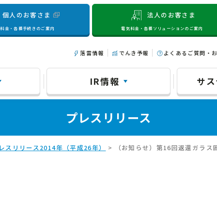
個人のお客さま
法人のお客さま
気料金・各種手続きのご案内
電気料金・各種ソリューションのご案内
落雷情報
でんき予報
よくあるご質問・
IR情報
サス
プレスリリース
レスリリース2014年（平成26年）
> （お知らせ）第16回返還ガラ