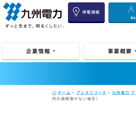
停電情報
電
企業情報
事業概要
ホーム
>
プレスリリース
>
九州電力 プ
所の再稼働がない場合）