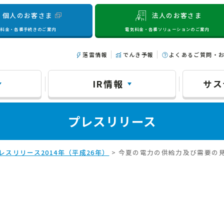
個人のお客さま
法人のお客さま
気料金・各種手続きのご案内
電気料金・各種ソリューションのご案内
落雷情報
でんき予報
よくあるご質問・
IR情報
サス
プレスリリース
レスリリース2014年（平成26年）
> 今夏の電力の供給力及び需要の