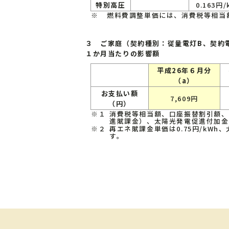
特別高圧
0.163円/
※
燃料費調整単価には、消費税等相当
３ ご家庭（契約種別：従量電灯B、契約電
１か月当たりの影響額
平成26年６月分
（a）
お支払い額
7,609円
（円）
※１
消費税等相当額、口座振替割引額、
進賦課金）、太陽光発電促進付加金
※２
再エネ賦課金単価は0.75円/kWh、
す。