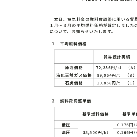
本日、電気料金の燃料費調整に用いる貿易
１月～３月の平均燃料価格が確定しましたの
について、お知らせいたします。
１ 平均燃料価格
貿易統計実績
原油価格
72,356円/kl （A
液化天然ガス価格
89,064円/t （B
石炭価格
10,858円/t （C
２ 燃料費調整単価
基準燃料価格
基準単
低圧
0.176円/
高圧
33,500円/kl
0.166円/