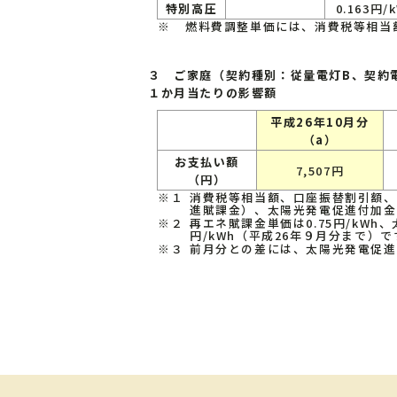
特別高圧
0.163円/
※
燃料費調整単価には、消費税等相当
３ ご家庭（契約種別：従量電灯B、契約電
１か月当たりの影響額
平成26年10月分
（a）
お支払い額
7,507円
（円）
※１
消費税等相当額、口座振替割引額、
進賦課金）、太陽光発電促進付加金
※２
再エネ賦課金単価は0.75円/kWh
円/kWh（平成26年９月分まで）で
※３
前月分との差には、太陽光発電促進