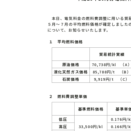
本日、電気料金の燃料費調整に用いる貿易
５月～７月の平均燃料価格が確定しましたの
について、お知らせいたします。
１ 平均燃料価格
貿易統計実績
原油価格
70,738円/kl （A
液化天然ガス価格
85,788円/t （B
石炭価格
9,919円/t （C）
２ 燃料費調整単価
基準燃料価格
基準単
低圧
0.176円/
高圧
33,500円/kl
0.166円/