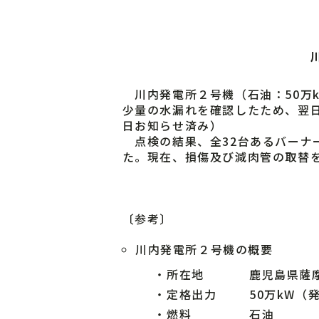
川内発電所２号機（石油：50万k
少量の水漏れを確認したため、翌
日お知らせ済み）
点検の結果、全32台あるバーナ
た。現在、損傷及び減肉管の取替を
〔参考〕
川内発電所２号機の概要
・
所在地
鹿児島県薩摩
・
定格出力
50万kW（
・
燃料
石油