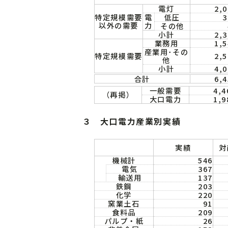
電灯
2,0
特定規模需要
電
低圧
3
以外の需要
力
その他
小計
2,3
業務用
1,5
産業用･その
特定規模需要
2,5
他
小計
4,0
合計
6,4
一般需要
4,4
（再掲）
大口電力
1,9
３ 大口電力産業別実績
実績
対
機械計
546
電気
367
輸送用
137
鉄鋼
203
化学
220
窯業土石
91
食料品
209
パルプ・紙
26