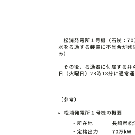
松浦発電所１号機（石炭：70万
水をろ過する装置に不具合が発
み）
その後、ろ過器に付属する弁の
日（火曜日）23時18分に通常
〔参考〕
松浦発電所１号機の概要
・
所在地
長崎県松
・
定格出力
70万kW