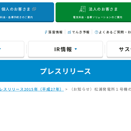
個人のお客さま
法人のお客さま
気料金・各種手続きのご案内
電気料金・各種ソリューションのご案内
落雷情報
でんき予報
よくあるご質問・
IR情報
サス
プレスリリース
レスリリース2015年（平成27年）
> （お知らせ）松浦発電所１号機