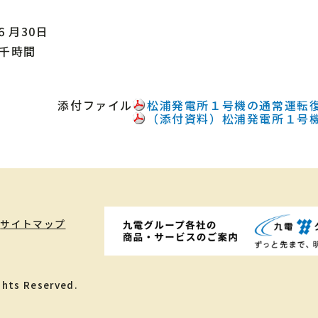
６月30日
７千時間
添付ファイル
松浦発電所１号機の通常運転
（添付資料）松浦発電所１号
サイトマップ
ghts Reserved.