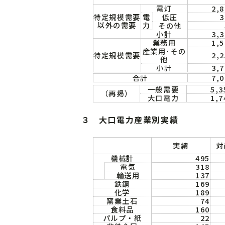
電灯
2,8
特定規模需要
電
低圧
3
以外の需要
力
その他
小計
3,3
業務用
1,5
産業用･その
特定規模需要
2,2
他
小計
3,7
合計
7,0
一般需要
5,3
（再掲）
大口電力
1,7
３ 大口電力産業別実績
実績
対
機械計
495
電気
318
輸送用
137
鉄鋼
169
化学
189
窯業土石
74
食料品
160
パルプ・紙
22