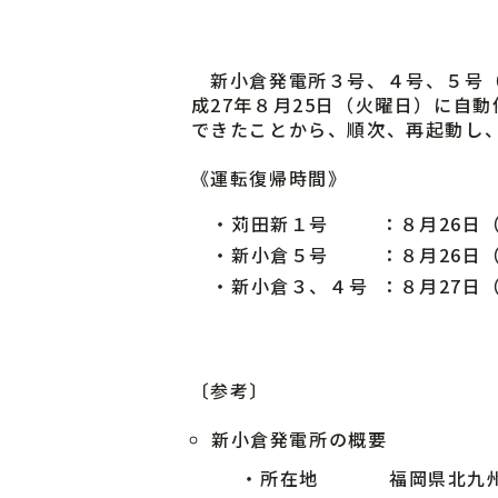
新小倉発電所３号、４号、５号（L
成27年８月25日（火曜日）に自
できたことから、順次、再起動し
《運転復帰時間》
・
苅田新１号
：８月26日
・
新小倉５号
：８月26日（
・
新小倉３、４号
：８月27日
〔参考〕
新小倉発電所の概要
・
所在地
福岡県北九