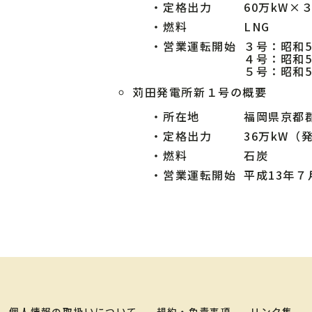
・
定格出力
60万kW×
・
燃料
LNG
・
営業運転開始
３号：昭和5
４号：昭和
５号：昭和
苅田発電所新１号の概要
・
所在地
福岡県京都
・
定格出力
36万kW（
・
燃料
石炭
・
営業運転開始
平成13年７
個人情報の取扱いについて
規約・免責事項
リンク集