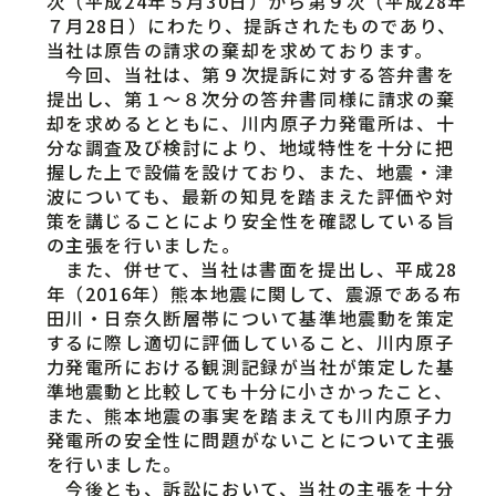
次（平成24年５月30日）から第９次（平成28年
７月28日）にわたり、提訴されたものであり、
当社は原告の請求の棄却を求めております。
今回、当社は、第９次提訴に対する答弁書を
提出し、第１～８次分の答弁書同様に請求の棄
却を求めるとともに、川内原子力発電所は、十
分な調査及び検討により、地域特性を十分に把
握した上で設備を設けており、また、地震・津
波についても、最新の知見を踏まえた評価や対
策を講じることにより安全性を確認している旨
の主張を行いました。
また、併せて、当社は書面を提出し、平成28
年（2016年）熊本地震に関して、震源である布
田川・日奈久断層帯について基準地震動を策定
するに際し適切に評価していること、川内原子
力発電所における観測記録が当社が策定した基
準地震動と比較しても十分に小さかったこと、
また、熊本地震の事実を踏まえても川内原子力
発電所の安全性に問題がないことについて主張
を行いました。
今後とも、訴訟において、当社の主張を十分