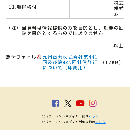
株式会
11.取得格付
株式会
ムーデ
（注）
当資料は情報提供のみを目的とし、証券の勧
誘を目的とするものではありません。
以上
添付ファイル
九州電力株式会社第441
回及び第442回社債発行
（12KB）
について（印刷用）
公式ソーシャルメディア一覧は
こちら
公式ソーシャルメディア利用規約は
こちら