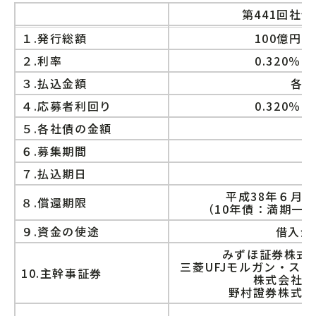
第441回社債
１.発行総額
100億円
２.利率
0.320％
３.払込金額
各社
４.応募者利回り
0.320％
５.各社債の金額
６.募集期間
７.払込期日
平成38年６月2
８.償還期限
（10年債：満期一
９.資金の使途
借入金
みずほ証券株式
三菱UFJモルガン・ス
10.主幹事証券
株式会社
野村證券株式会