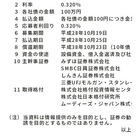
２
利率
0.320％
３
各社債の金額
100万円
４
払込金額
各社債の金額100円につき金10
５
応募者利回り
0.320％
６
募集期間
平成28年10月19日
７
払込期日
平成28年10月25日
８
償還期限
平成38年10月23日（10年債
９
資金の使途
設備資金、借入金返済及び社債
10
主幹事証券
みずほ証券株式会社
SMBC日興証券株式会社
しんきん証券株式会社
三菱UFJモルガン・スタンレー
11
取得格付
株式会社格付投資情報センター
株式会社日本格付研究所
ムーディーズ・ジャパン株式会
（注）
当資料は情報提供のみを目的とし、証券の勧
誘を目的とするものではありません。
以上