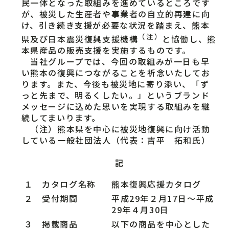
民一体となった取組みを進めているところです
が、被災した生産者や事業者の自立的再建に向
け、引き続き支援が必要な状況を踏まえ、熊本
（注）
県及び日本震災復興支援機構
と協働し、熊
本県産品の販売支援を実施するものです。
当社グループでは、今回の取組みが一日も早
い熊本の復興につながることを祈念いたしてお
ります。また、今後も被災地に寄り添い、「ず
っと先まで、明るくしたい。」というブランド
メッセージに込めた思いを実現する取組みを継
続してまいります。
（注）熊本県を中心に被災地復興に向け活動
している一般社団法人（代表：吉平 拓和氏）
記
１ カタログ名称
熊本復興応援カタログ
２ 受付期間
平成29年２月17日～平成
29年４月30日
３ 掲載商品
以下の商品を中心とした