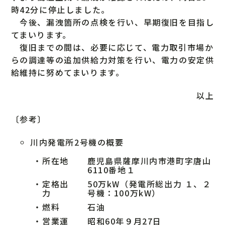
時42分に停止しました。
今後、漏洩箇所の点検を行い、早期復旧を目指し
てまいります。
復旧までの間は、必要に応じて、電力取引市場か
らの調達等の追加供給力対策を行い、電力の安定供
給維持に努めてまいります。
以上
〔参考〕
川内発電所2号機の概要
・
所在地
鹿児島県薩摩川内市港町字唐山
6110番地１
・
定格出
50万kW（発電所総出力 １、２
力
号機：100万kW）
・
燃料
石油
・
営業運
昭和60年９月27日