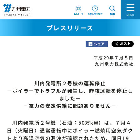
ENGLISH
お問い合わせ
検索
MENU
プレスリリース
平成29年７月５日
九州電力株式会社
川内発電所２号機の運転停止
－ボイラーでトラブルが発生し、昨夜運転を停止し
ました－
－電力の安定供給に問題ありません－
川内発電所２号機（石油：50万kW）は、７月４
日（火曜日）通常運転中にボイラー燃焼用空気ダク
トより高温空気の漏洩が確認されたため、同日19