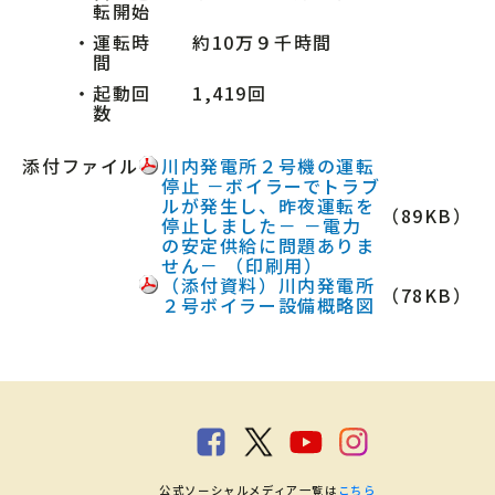
転開始
・
運転時
約10万９千時間
間
・
起動回
1,419回
数
添付ファイル
川内発電所２号機の運転
停止 －ボイラーでトラブ
ルが発生し、昨夜運転を
（89KB）
停止しました－ －電力
の安定供給に問題ありま
せん－ （印刷用）
（添付資料）川内発電所
（78KB）
２号ボイラー設備概略図
公式ソーシャルメディア一覧は
こちら