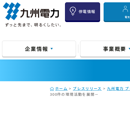
停電情報
電
企業情報
事業概要
ホーム
>
プレスリリース
>
九州電力 プ
300件の環境活動を展開－