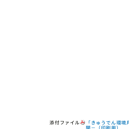
添付ファイル
「きゅうでん環境月
開－（印刷用）