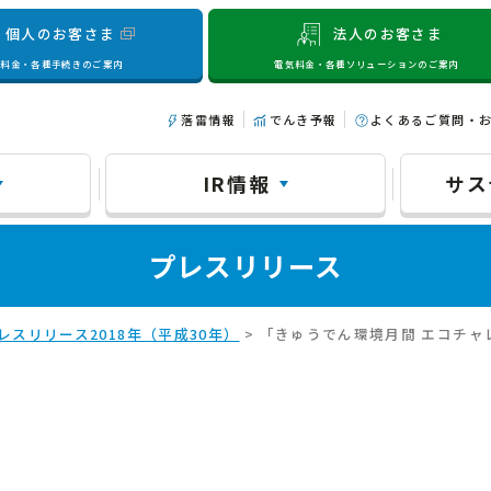
個人のお客さま
法人のお客さま
気料金・各種手続きのご案内
電気料金・各種ソリューションのご案内
落雷情報
でんき予報
よくあるご質問・
IR情報
サス
プレスリリース
レスリリース2018年（平成30年）
> 「きゅうでん環境月間 エコチャ