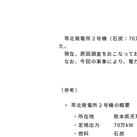
苓北発電所２号機（石炭：70万
た。
現在、原因調査をおこなってお
なお、今回の事象により、電力
〔参考〕
苓北発電所２号機の概要
・
所在地
熊本県天
・
定格出力
70万kW
・
燃料
石炭