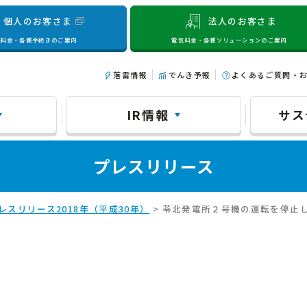
個人のお客さま
法人のお客さま
気料金・各種手続きのご案内
電気料金・各種ソリューションのご案内
落雷情報
でんき予報
よくあるご質問・
IR情報
サス
プレスリリース
レスリリース2018年（平成30年）
> 苓北発電所２号機の運転を停止