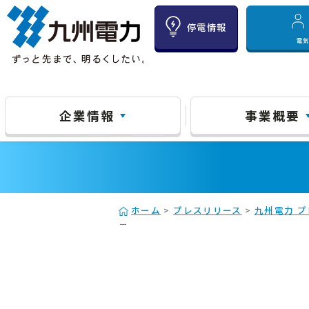
停電情報
電
企業情報
事業概要
ホーム
>
プレスリリース
>
九州電力 プ
－