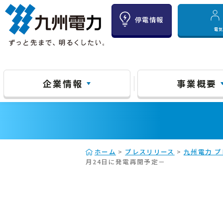
停電情報
電
企業情報
事業概要
ホーム
>
プレスリリース
>
九州電力 プ
月24日に発電再開予定－