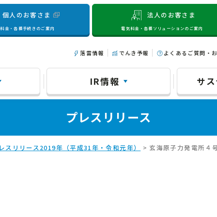
個人のお客さま
法人のお客さま
気料金・各種手続きのご案内
電気料金・各種ソリューションのご案内
落雷情報
でんき予報
よくあるご質問・
IR情報
サス
プレスリリース
レスリリース2019年（平成31年・令和元年）
> 玄海原子力発電所４