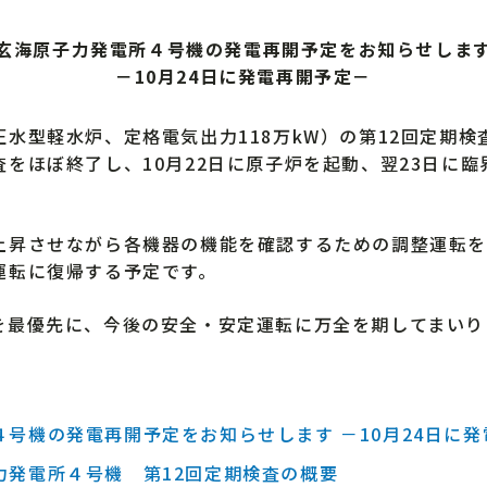
玄海原子力発電所４号機の発電再開予定をお知らせしま
－10月24日に発電再開予定－
型軽水炉、定格電気出力118万kW）の第12回定期検査
をほぼ終了し、10月22日に原子炉を起動、翌23日に臨
昇させながら各機器の機能を確認するための調整運転を
運転に復帰する予定です。
最優先に、今後の安全・安定運転に万全を期してまいり
４号機の発電再開予定をお知らせします －10月24日に
力発電所４号機 第12回定期検査の概要