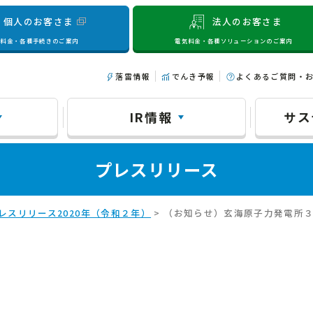
個人のお客さま
法人のお客さま
気料金・各種手続きのご案内
電気料金・各種ソリューションのご案内
落雷情報
でんき予報
よくあるご質問・
IR情報
サス
プレスリリース
レスリリース2020年（令和２年）
> （お知らせ）玄海原子力発電所