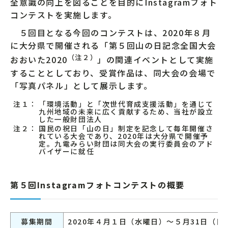
全意識の向上を図ることを目的にInstagramフォト
コンテストを実施します。
５回目となる今回のコンテストは、2020年８月
に大分県で開催される「第５回山の日記念全国大会
（注２）
おおいた2020
」の関連イベントとして実施
することとしており、受賞作品は、同大会の会場で
「写真パネル」として展示します。
注１：
「環境活動」と「次世代育成支援活動」を通じて
九州地域の未来に広く貢献するため、当社が設立
した一般財団法人
注２：
国民の祝日「山の日」制定を記念して毎年開催さ
れている大会であり、2020年は大分県で開催予
定。九電みらい財団は同大会の実行委員会のアド
バイザーに就任
第５回Instagramフォトコンテストの概要
募集期間
2020年４月１日（水曜日）～５月31日（日