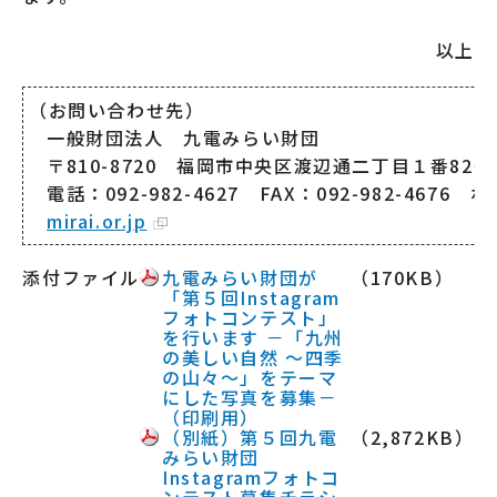
以上
（お問い合わせ先）
一般財団法人 九電みらい財団
〒810-8720 福岡市中央区渡辺通二丁目１番82号
電話：092-982-4627 FAX：092-982-4676
mirai.or.jp
添付ファイル
九電みらい財団が
（170KB）
「第５回Instagram
フォトコンテスト」
を行います －「九州
の美しい自然 ～四季
の山々～」をテーマ
にした写真を募集－
（印刷用）
（別紙）第５回九電
（
2,872
KB）
みらい財団
Instagramフォトコ
ンテスト募集チラシ