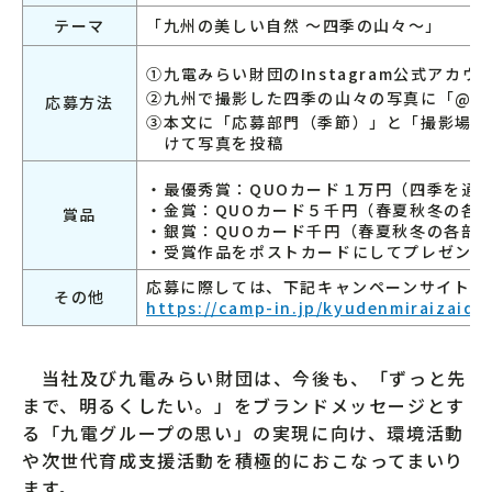
テーマ
「九州の美しい自然 ～四季の山々～」
①
九電みらい財団のInstagram公式アカウント
②
九州で撮影した四季の山々の写真に「@kyude
応募方法
③
本文に「応募部門（季節）」と「撮影場所
けて写真を投稿
・
最優秀賞：QUOカード１万円（四季を通
・
金賞：QUOカード５千円（春夏秋冬の各
賞品
・
銀賞：QUOカード千円（春夏秋冬の各部
・
受賞作品をポストカードにしてプレゼント
応募に際しては、下記キャンペーンサイトを
その他
https://camp-in.jp/kyudenmiraizaida
当社及び九電みらい財団は、今後も、「ずっと先
まで、明るくしたい。」をブランドメッセージとす
る「九電グループの思い」の実現に向け、環境活動
や次世代育成支援活動を積極的におこなってまいり
ます。