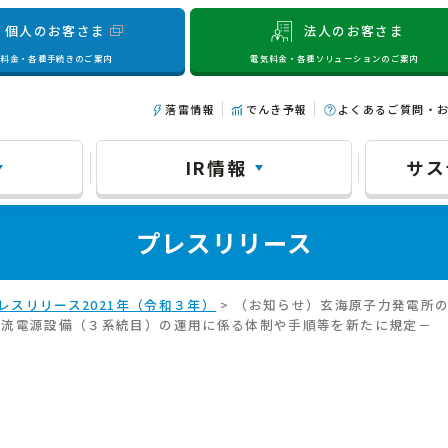
個人のお客さま
法人のお客さま
気料金・各種手続きのご案内
電気料金・各種ソリューションのご案内
落雷情報
でんき予報
よくあるご質問・
IR情報
サス
プレスリリース
レスリリース2021年（令和３年）
> （お知らせ）玄海原子力発電所
直流電源設備（３系統目）の運用に係る体制や手順等を新たに規定－