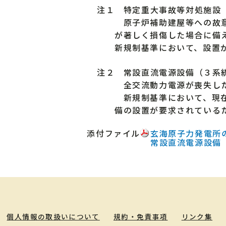
注１ 特定重大事故等対処施設
原子炉補助建屋等への故意
が著しく損傷した場合に備
新規制基準において、設置
注２ 常設直流電源設備（３系
全交流動力電源が喪失した
新規制基準において、現在
備の設置が要求されている
添付ファイル
玄海原子力発電所
常設直流電源設備
個人情報の取扱いについて
規約・免責事項
リンク集