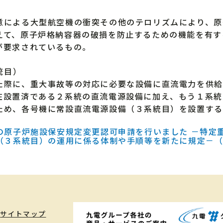
による大型航空機の衝突その他のテロリズムにより、原
えて、原子炉格納容器の破損を防止するための機能を有する
が要求されているもの。
統目）
際に、重大事故等の対応に必要な設備に直流電力を供給
設置済である２系統の直流電源設備に加え、もう１系統
ため、各号機に常設直流電源設備（３系統目）を設置する
の原子炉施設保安規定変更認可申請を行いました －特定
（３系統目）の運用に係る体制や手順等を新たに規定－
サイトマップ