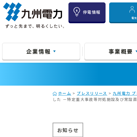
停電情報
電
企業情報
事業概要
ホーム
>
プレスリリース
>
九州電力 プ
した －特定重大事故等対処施設及び常設
お知らせ