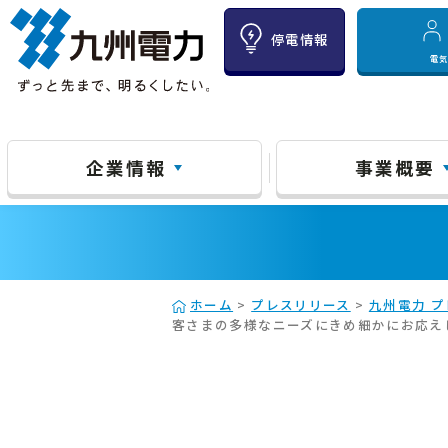
停電情報
電
企業情報
事業概要
ホーム
>
プレスリリース
>
九州電力 プ
客さまの多様なニーズにきめ細かにお応え