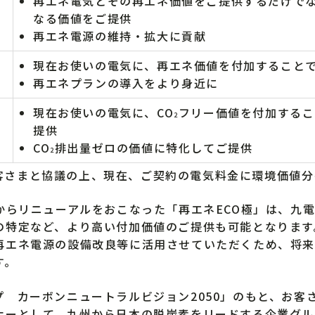
再エネ電気とその再エネ価値をご提供するだけで
なる価値をご提供
］
再エネ電源の維持・拡大に貢献
現在お使いの電気に、再エネ価値を付加すること
再エネプランの導入をより身近に
現在お使いの電気に、CO
フリー価値を付加するこ
2
提供
CO
排出量ゼロの価値に特化してご提供
2
客さまと協議の上、現在、ご契約の電気料金に環境価値分
からリニューアルをおこなった「再エネECO極」は、九
の特定など、より高い付加価値のご提供も可能となります
再エネ電源の設備改良等に活用させていただくため、将来
す。
 カーボンニュートラルビジョン2050」のもと、お客
ナーとして、九州から日本の脱炭素をリードする企業グル