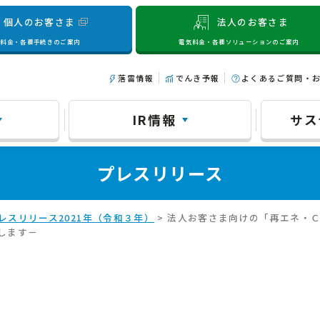
個人のお客さま
法人のお客さま
気料金・各種手続きのご案内
電気料金・各種ソリューションのご案内
落雷情報
でんき予報
よくあるご質問・
IR情報
サス
プレスリリース
レスリリース2021年（令和３年）
> 法人お客さま向けの「再エネ・
します－