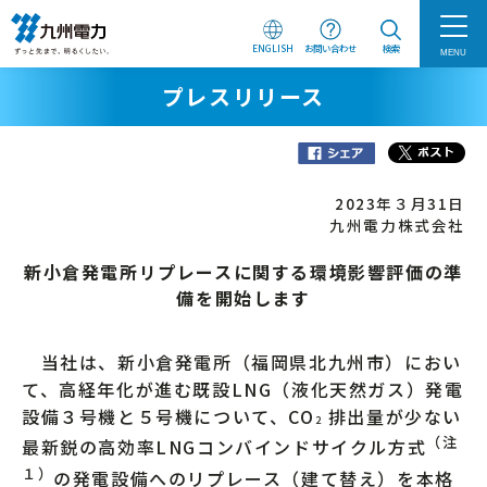
ENGLISH
お問い合わせ
検索
MENU
プレスリリース
2023年３月31日
九州電力株式会社
新小倉発電所リプレースに関する環境影響評価の準
備を開始します
当社は、新小倉発電所（福岡県北九州市）におい
て、高経年化が進む既設LNG（液化天然ガス）発電
設備３号機と５号機について、CO
排出量が少ない
2
（注
最新鋭の高効率LNGコンバインドサイクル方式
１）
の発電設備へのリプレース（建て替え）を本格