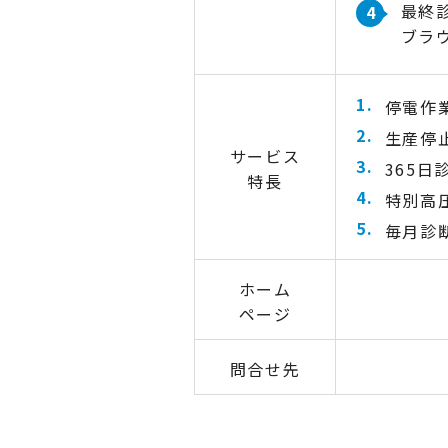
最終
ブラ
停電作
生産停
サービス
365
特長
特別高
毎月診
ホーム
ページ
問合せ先