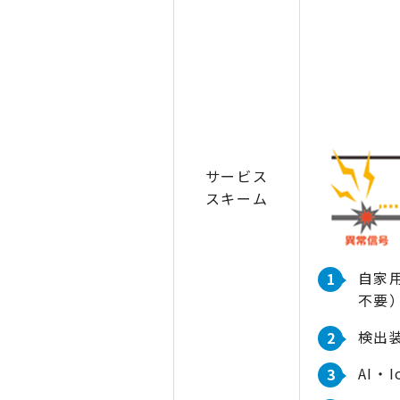
サービス
スキーム
自家
不要
検出
AI・