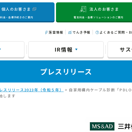
個人のお客さま
法人のお客さま
気料金・各種手続きのご案内
電気料金・各種ソリューションのご案内
落雷情報
でんき予報
よくあるご質問・
IR情報
サス
プレスリリース
レスリリース2023年（令和５年）
> 自家用構内ケーブル診断「PDL
始します