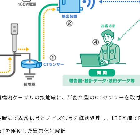
用構内ケーブルの接地線に、半割れ型のCTセンサーを取
）
装置にて異常信号とノイズ信号を識別処理し、LTE回線でP
IoTを駆使した異常信号解析