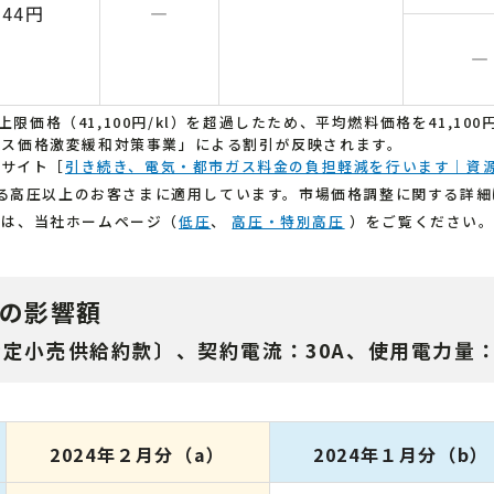
.44円
―
―
が上限価格（41,100円/kl）を超過したため、平均燃料価格を41,10
ガス価格激変緩和対策事業」による割引が反映されます。
設サイト［
引き続き、電気・都市ガス料金の負担軽減を行います｜資
となる高圧以上のお客さまに適用しています。市場価格調整に関する詳細
ては、当社ホームページ（
低圧
、
高圧・特別高圧
）をご覧ください
りの影響額
定小売供給約款〕、契約電流：30A、使用電力量：2
2024年２月分（a）
2024年１月分（b）