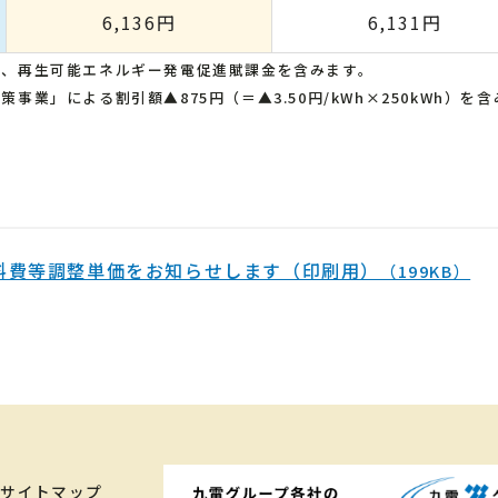
6,136円
6,131円
額、再生可能エネルギー発電促進賦課金を含みます。
業」による割引額▲875円（＝▲3.50円/kWh×250kWh）を
燃料費等調整単価をお知らせします（印刷用）
（199KB）
サイトマップ