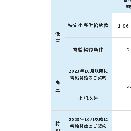
調
特定小売供給約款
1.86
低
圧
需給契約条件
2
2023年10月以降に
需給開始のご契約
高
2
圧
上記以外
2023年10月以降に
特
需給開始のご契約
別