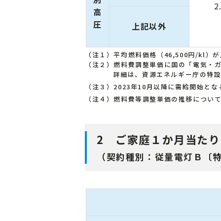
2
高
圧
上記以外
（注１）平均燃料価格（46,500円/kl）
（注２）燃料費調整単価に国の「電気・
詳細は、資源エネルギー庁の特
（注３）2023年10月以降に需給開始
（注４）燃料費等調整単価の推移につい
2 ご家庭１か月当た
（契約種別：従量電灯Ｂ〔特