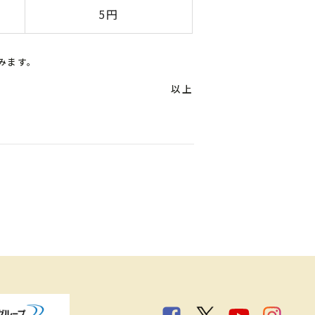
5円
含みます。
以上