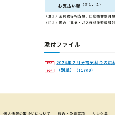
（注１、２）
お支払い額
（注１）消費税等相当額、口座振替割引
（注２）国の「電気・ガス価格激変緩和対策事
添付ファイル
2024年２月分電気料金の
（別紙）
（117KB）
個人情報の取扱いについて
規約・免責事項
リンク集