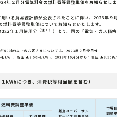
024年２月分電気料金の燃料費等調整単価をお知らせし
いる貿易統計値が公表されたことに伴い、2023年９月
金の燃料費等調整単価についてお知らせいたします。
（注１）
023年１月使用分
）より、国の「電気・ガス価格
500kW以上のお客さまについては、2023年２月使用分
kWh、高圧 ▲3.50円/kWh、2023年10月分から：低圧 ▲3.50円/
（１kWhにつき、消費税等相当額を含む）
燃料費調整単価
市場
離島ユニバーサル
調整
割引単価
サービス調整単価
準燃料費