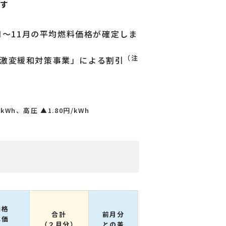
ます
～11月の平均燃料価格が確定しま
（注
激変緩和対策事業」による割引
kWh、高圧 ▲1.80円/kWh
価格
合計
前月分
単価
（２月分）
との差