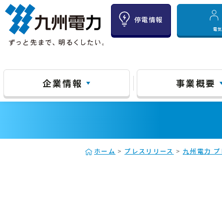
停電情報
電
企業情報
事業概要
ホーム
>
プレスリリース
>
九州電力 プ