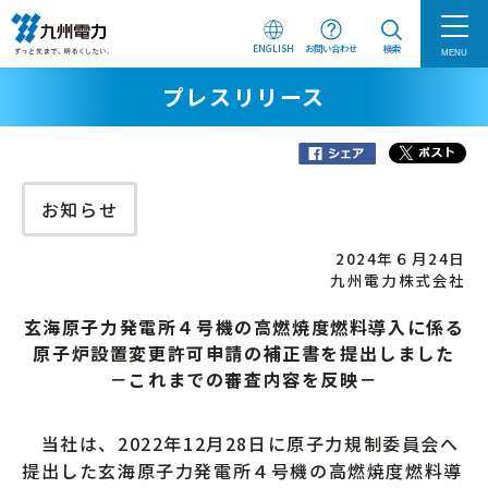
ENGLISH
お問い合わせ
検索
MENU
プレスリリース
お知らせ
2024年６月24日
九州電力株式会社
玄海原子力発電所４号機の高燃焼度燃料導入に係る
原子炉設置変更許可申請の補正書を提出しました
－これまでの審査内容を反映－
当社は、2022年12月28日に原子力規制委員会へ
提出した玄海原子力発電所４号機の高燃焼度燃料導